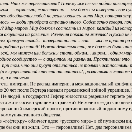
ивает. Что же перевешивает? Почему же нельзя пойти навстреч
ругом — нормально, естественно — мы должны измерять своё с
ого объединения людей не реализовалась, хотя Мир, потеряв эту
ось, — люди приобрели страшно много. Собственно говоря, почти
 Мир миров! Мир должен состоять из миров, каждый из которы
ся акцентом на различие. Различия показаны жизнью! Нужна н
змом, формула такой… толерантности… вот — мы не против раз
а работа различий! Нужна деятельность; все должно быть напр
ься), мы можем или должны стать одним… миром… одним миро
одное сообщество — с акцентом на различия. Практически это, 
 при том, что они будут отличаться не только частностями: 
и в существенной степени отличаться!) различиями в главном: 
м, и в прочем».
огеты империи. Не распад империи, а межнациональный конфликт
ез 20 лет после Гефтера назвали гражданской войной украинцев
Не людей, а государств! Гефтер милостиво разрешает терпеть ра
сто жить соседствующими странами? Не хочется ездить по визе 
ированный имперский проект, противоположный подлинному еди
у коммуникативного общества.
 «гефтер.ру» обличает идею «русского мира» в её путинском ви
где бы они ни жили. Это — персонализм? Нет, для персонализма 