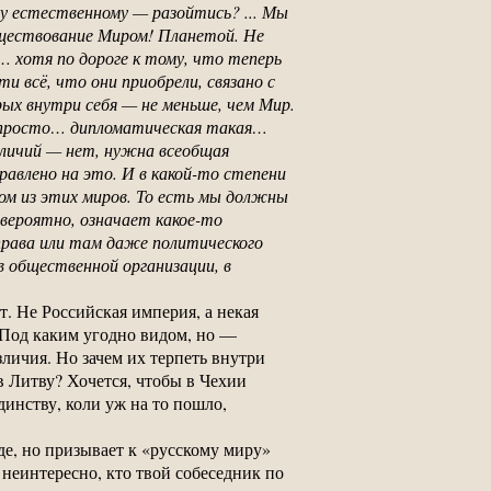
у естественному — разойтись? ... Мы
уществование Миром! Планетой. Не
… хотя по дороге к тому, что теперь
 всё, что они приобрели, связано с
х внутри себя — не меньше, чем Мир.
е просто… дипломатическая такая…
личий — нет, нужна всеобщая
авлено на это. И в какой-то степени
м из этих миров. То есть мы должны
вероятно, означает какое-то
права или там даже политического
в общественной организации, в
. Не Российская империя, а некая
. Под каким угодно видом, но —
зличия. Но зачем их терпеть внутри
в Литву? Хочется, чтобы в Чехии
нству, коли уж на то пошло,
де, но призывает к «русскому миру»
неинтересно, кто твой собеседник по