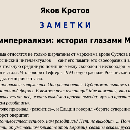
Яков Кротов
З А М Е Т К И
империализм: история глазами 
зма относятся не только шарлатаны от марксизма вроде Суслова 
оссийский интеллектуалов — сайт его памяти это своеобразный 
вительную срединную позицию между свободой и несвободой. «П
л в стол». Что говорит Гефтер в 1993 году о распаде Российско
ды: империя есть зло.
ональные конфликты. Она распадается. Судорожно пытаясь со
остаточной формы. В чем же тут путаница? Мне кажется, что 
лкиваясь от неё, искать какой-то проект выхода: нужно призн
ам разойтись».
тоже призывал «разойтись», и Ельцин говорил «берите суверенит
орот оверштаг:
ротивоестественного, нам разойтись? Нет, не выходит. ... Пот
сти, об умственном климате этой Евразии), связаны веками русс