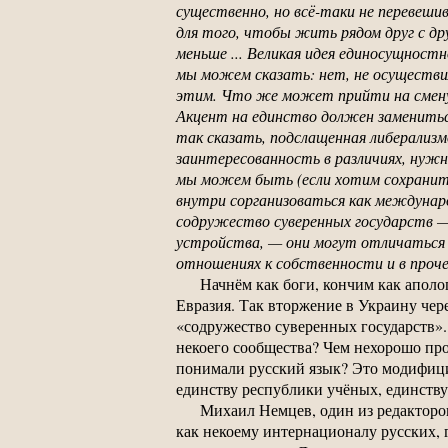
существенно, но всё-таки не перевеш
для того, чтобы жить рядом друг с д
меньше ... Великая идея единосущностн
мы можем сказать: нет, не осуществил
этим. Что же может прийти на смену?
Акцент на единство должен заменить
так сказать, подслащенная либерали
заинтересованность в различиях, нужн
мы можем быть (если хотим сохранит
внутри сорганизоваться как междунар
содружество суверенных государств —
устройства, — они могут отличаться (
отношениях к собственности и в проче
Начнём как боги, кончим как апол
Евразия. Так вторжение в Украину чер
«содружество суверенных государств». 
некоего сообщества? Чем нехорошо про
понимали русский язык? Это модифиц
единству республики учёных, единств
Михаил Немцев, один из редакторов
как некоему интернационалу русских, 