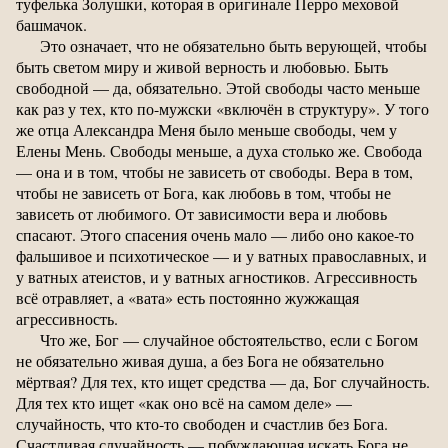
туфелька Золушки, которая в оригинале Перро меховой
башмачок.
Это означает, что не обязательно быть верующей, чтобы
быть светом миру и живой верность и любовью. Быть
свободной — да, обязательно. Этой свободы часто меньше
как раз у тех, кто по-мужски «включён в структуру». У того
же отца Александра Меня было меньше свободы, чем у
Елены Мень. Свободы меньше, а духа столько же. Свобода
— она и в том, чтобы не зависеть от свободы. Вера в том,
чтобы не зависеть от Бога, как любовь в том, чтобы не
зависеть от любимого. От зависимости вера и любовь
спасают. Этого спасения очень мало — либо оно какое-то
фальшивое и психотическое — и у ватных православных, и
у ватных атеистов, и у ватных агностиков. Агрессивность
всё отравляет, а «вата» есть постоянно жужжащая
агрессивность.
Что же, Бог — случайное обстоятельство, если с Богом
не обязательно живая душа, а без Бога не обязательно
мёртвая? Для тех, кто ищет средства — да, Бог случайность.
Для тех кто ищет «как оно всё на самом деле» —
случайность, что кто-то свободен и счастлив без Бога.
Счастливая случайность — побуждающая искать Бога не