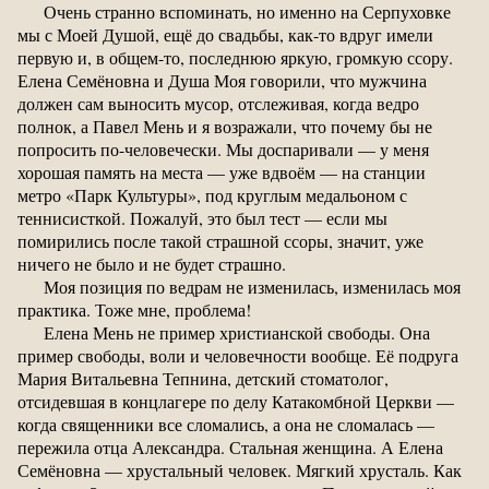
Очень странно вспоминать, но именно на Серпуховке
мы с Моей Душой, ещё до свадьбы, как-то вдруг имели
первую и, в общем-то, последнюю яркую, громкую ссору.
Елена Семёновна и Душа Моя говорили, что мужчина
должен сам выносить мусор, отслеживая, когда ведро
полнок, а Павел Мень и я возражали, что почему бы не
попросить по-человечески. Мы доспаривали — у меня
хорошая память на места — уже вдвоём — на станции
метро «Парк Культуры», под круглым медальоном с
теннисисткой. Пожалуй, это был тест — если мы
помирились после такой страшной ссоры, значит, уже
ничего не было и не будет страшно.
Моя позиция по ведрам не изменилась, изменилась моя
практика. Тоже мне, проблема!
Елена Мень не пример христианской свободы. Она
пример свободы, воли и человечности вообще. Её подруга
Мария Витальевна Тепнина, детский стоматолог,
отсидевшая в концлагере по делу Катакомбной Церкви —
когда священники все сломались, а она не сломалась —
пережила отца Александра. Стальная женщина. А Елена
Семёновна — хрустальный человек. Мягкий хрусталь. Как