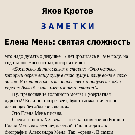
Яков Кротов
З А М Е Т К И
Елена Мень: святая сложность
Что надо думать о девушке 17 лет (родилась в 1909 году, на
год старше моего отца), которая пишет:
«Достоевский так сказал о старце: «Это человек,
который берет вашу душу в свою душу и вашу волю в свою
волю». Я остановилась на этих словах и подумала: «Как
хорошо было бы мне иметь такого старца!»
Ну, православие головного мозга! Пубертатная
дурость!! Если не протрезвеет, будет ханжа, ничего не
делающая без «благословения».
Это Елена Мень писала.
Среди героинь ХХ века — от Склодовской до Боннер —
Елена Мень кажется неуместной. Она придаток к
биографии Александра Меня. Так, «среда». В самом