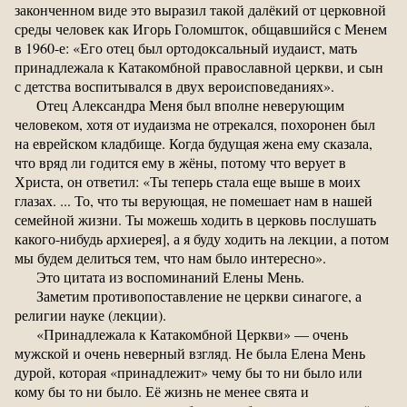
законченном виде это выразил такой далёкий от церковной
среды человек как Игорь Голомшток, общавшийся с Менем
в 1960-е: «Его отец был ортодоксальный иудаист, мать
принадлежала к Катакомбной православной церкви, и сын
с детства воспитывался в двух вероисповеданиях».
Отец Александра Меня был вполне неверующим
человеком, хотя от иудаизма не отрекался, похоронен был
на еврейском кладбище. Когда будущая жена ему сказала,
что вряд ли годится ему в жёны, потому что верует в
Христа, он ответил: «Ты теперь стала еще выше в моих
глазах. ... То, что ты верующая, не помешает нам в нашей
семейной жизни. Ты можешь ходить в церковь послушать
какого-нибудь архиерея], а я буду ходить на лекции, а потом
мы будем делиться тем, что нам было интересно».
Это цитата из воспоминаний Елены Мень.
Заметим противопоставление не церкви синагоге, а
религии науке (лекции).
«Принадлежала к Катакомбной Церкви» — очень
мужской и очень неверный взгляд. Не была Елена Мень
дурой, которая «принадлежит» чему бы то ни было или
кому бы то ни было. Её жизнь не менее свята и