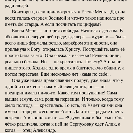
ради людей.
Во-вторых, если присмотреться к Елене Мень... Да, она
восхитилась старцем Зосимой и что-то такое написала про
иметь бы старца. А если посчитать по цифрам?
Елена Мень — история свободы. Начиная с детства. В
абсолютно неверующей среде, где вера — иудаизм — была
всего лишь формальностью, маркёром этничности, она
прильнула к Богу, открылась Христу. Послушайте, мать её
просто била за это! Она сбежала из семьи! Реально били,
реально сбежала. Но — не крестилась. Почему? А она не
пишет этого. Ходила одно время в баптистскую общину, а
потом перестала. Ещё несколько лет «сама по себе».
Она уже имела православных подруг, уже знала, что у
одной из них есть знакомый священник, но — не
предпринимала ни-че-го. Какое там послушание! Сама
вышла замуж, сама родила первенца. И только, когда тому
было полгода — крестилась. То есть, из 70 лет жизни она
имела «старца» всего лишь 6 лет. Да и то — редкие очень
встречи. А в конце жизни — её духовником был сын. Она
чётко различала, когда к ней на Серпуховку едет Алик, а
когда — отец Александр.