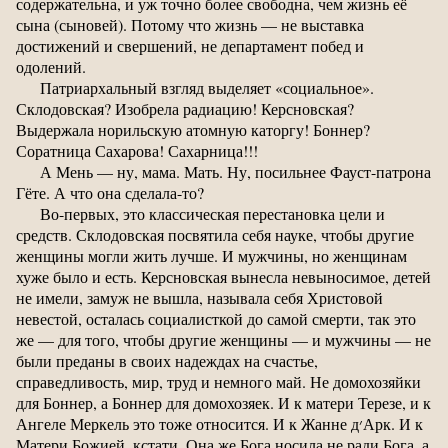
содержательна, и уж точно более свободна, чем жизнь её
сына (сыновей). Потому что жизнь — не выставка
достижений и свершений, не департамент побед и
одолений.
Патриархальный взгляд выделяет «социальное».
Склодовская? Изобрела радиацию! Керсновская?
Выдержала норильскую атомную каторгу! Боннер?
Соратница Сахарова! Сахарница!!!
А Мень — ну, мама. Мать. Ну, посильнее Фауст-патрона
Гёте. А что она сделала-то?
Во-первых, это классическая перестановка цели и
средств. Склодовская посвятила себя науке, чтобы другие
женщины могли жить лучше. И мужчины, но женщинам
хуже было и есть. Керсновская вынесла невыносимое, детей
не имели, замуж не вышла, называла себя Христовой
невестой, осталась социалисткой до самой смерти, так это
же — для того, чтобы другие женщины — и мужчины — не
были преданы в своих надеждах на счастье,
справедливость, мир, труд и немного май. Не домохозяйки
для Боннер, а Боннер для домохозяек. И к матери Терезе, и к
Ангеле Меркель это тоже относится. И к Жанне д׳Арк. И к
Матери Божией, кстати. Она же Бога носила не ради Бога, а