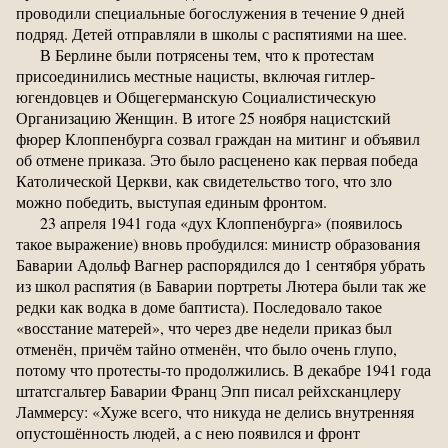
проводили специальные богослужения в течение 9 дней
подряд. Детей отправляли в школы с распятиями на шее.
В Берлине были потрясены тем, что к протестам
присоединились местные нацисты, включая гитлер-
югендовцев и Общегерманскую Социалистическую
Организацию Женщин. В итоге 25 ноября нацистский
фюрер Клоппенбурга созвал граждан на митинг и объявил
об отмене приказа. Это было расценено как первая победа
Католической Церкви, как свидетельство того, что зло
можно победить, выступая единым фронтом.
23 апреля 1941 года «дух Клоппенбурга» (появилось
такое выражение) вновь пробудился: министр образования
Баварии Адольф Вагнер распорядился до 1 сентября убрать
из школ распятия (в Баварии портреты Лютера были так же
редки как водка в доме баптиста). Последовало такое
«восстание матерей», что через две недели приказ был
отменён, причём тайно отменён, что было очень глупо,
потому что протесты-то продолжились. В декабре 1941 года
штатсгальтер Баварии Франц Эпп писал рейхсканцлеру
Ламмерсу: «Хуже всего, что никуда не делись внутренняя
опустошённость людей, а с нею появился и фронт