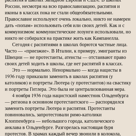
России, несмотря на всю православизацию, распятия и
иконы в классах пока не стали общеобязательными.
Православие используют очень локально, никто не намерен
дать «попам» использовать себя или своих детей. Как и с
коммунизмом: коммунистические лозунги использовали, но
никто не собирался на практике жить как Кампанелла.
Сегодня с распятиями в школах борются частные лица.
Часто — «приезжие». В Италии, к примеру, эмигранты из
Швеции — не протестанты, атеисты — отстаивают право
своих детей ходить в школы, где нет распятий в классах.
Это — нормально. Ненормально — когда нацисты в
1936 году приказали заменить в школах распятия (у
католиков) и портреты Лютера (у протестантов) на свастику
и портреты Гитлера. Это была не централизованная мера.
4 ноября 1936 года нацистский наместник Ольденбурга
— региона в основном протестантского — распорядился
заменить портреты Лютера и распятия. Протестанты
повиновались, запротестовали римо-католики
Клоппенбурга — небольшого города, католического
анклава в Ольденбурге. Разгорелась настоящая буря
протестов. В храмах каждый вечер звонили в колокола,