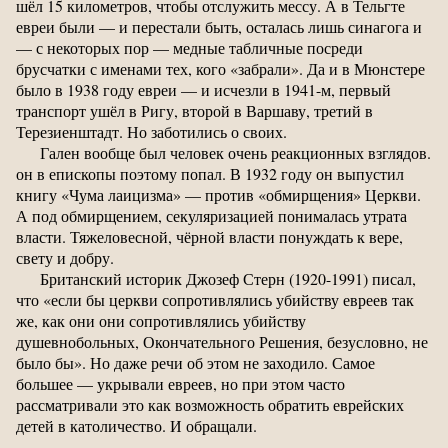
шёл 15 километров, чтобы отслужить мессу. А в Тельгте
евреи были — и перестали быть, осталась лишь синагога и
— с некоторых пор — медные табличные посреди
брусчатки с именами тех, кого «забрали». Да и в Мюнстере
было в 1938 году евреи — и исчезли в 1941-м, первый
транспорт ушёл в Ригу, второй в Варшаву, третий в
Терезиенштадт. Но заботились о своих.
Гален вообще был человек очень реакционных взглядов.
он в епископы поэтому попал. В 1932 году он выпустил
книгу «Чума лаицизма» — против «обмирщения» Церкви.
А под обмирщением, секуляризацией понималась утрата
власти. Тяжеловесной, чёрной власти понуждать к вере,
свету и добру.
Британский историк Джозеф Стерн (1920-1991) писал,
что «если бы церкви сопротивлялись убийству евреев так
же, как они они сопротивлялись убийству
душевнобольных, Окончательного Решения, безусловно, не
было бы». Но даже речи об этом не заходило. Самое
большее — укрывали евреев, но при этом часто
рассматривали это как возможность обратить еврейских
детей в католичество. И обращали.