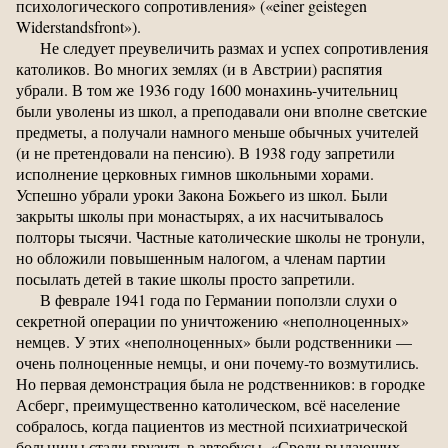
психологического сопротивления» («einer geistegen
Widerstandsfront»).
Не следует преувеличить размах и успех сопротивления
католиков. Во многих землях (и в Австрии) распятия
убрали. В том же 1936 году 1600 монахинь-учительниц
были уволены из школ, а преподавали они вполне светские
предметы, а получали намного меньше обычных учителей
(и не претендовали на пенсию). В 1938 году запретили
исполнение церковных гимнов школьными хорами.
Успешно убрали уроки Закона Божьего из школ. Были
закрыты школы при монастырях, а их насчитывалось
полторы тысячи. Частные католические школы не тронули,
но обложили повышенным налогом, а членам партии
посылать детей в такие школы просто запретили.
В феврале 1941 года по Германии поползли слухи о
секретной операции по уничтожению «неполноценных»
немцев. У этих «неполноценных» были родственники —
очень полноценные немцы, и они почему-то возмутились.
Но первая демонстрация была не родственников: в городке
Асберг, преимущественно католическом, всё население
собралось, когда пациентов из местной психиатрической
больницы стали грузить в автобусы. «Среди рыдающих