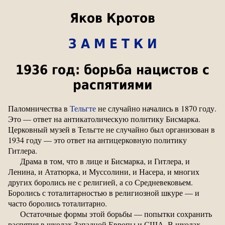
Яков Кротов
З А М Е Т К И
1936 год: борьба нацистов с
распятиями
Паломничества в
Тельгте
не случайно начались в 1870 году.
Это — ответ на антикатолическую политику Бисмарка.
Церковный музей в Тельгте не случайно был организован в
1934 году — это ответ на антицерковную политику
Гитлера.
Драма в том, что в лице и Бисмарка, и Гитлера, и
Ленина, и Ататюрка, и Муссолини, и Насера, и многих
других боролись не с религией, а со Средневековьем.
Боролись с тоталитарностью в религиозной шкуре — и
часто боролись тоталитарно.
Остаточные формы этой борьбы — попытки сохранить
распятия в школах Западной Европы и США. В школах