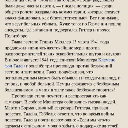
были даже члены партии, — писала полиция, — среди
общего ропота раздавались комментарии, которые следует
классифицировать как безответственные». Все понимали,
что везут больных убивать. Хуже того: по Германии пошли
анекдоты, где эвтаназии подвергался Гитлер и прочее
Политбюро.
Глава гестапо Генрих Мюллер 13 марта 1941 года
предложил «принять жесточайшие меры против
распространителей таких оскорбительных шутов и слухов».
В июле и августе 1941 года епископ Мюнстера
Клеменс
фон Гален
произнёс три проповеди против беззаконий
гестапо и эвтаназии. Гален подчёркивал, что
неполноценным может быть объявлен и солдат-инвалид, и
старик, и любой больной. Немцы сражаются с безбожным
большевизмом, а у них в тылу такое безбожие творится!
Проповеди стали печатать и распространять как
самиздат. В соборе Мюнстера собирались тысячи людей.
Мартин Борман, личный секретарь Гитлера, призвал
повесить Галена. Геббельс ответил, что во время войны
повесить Галена почти невозможно: «Если мы что-то
сделаем с епископом, можно забыть о поддержке жителей