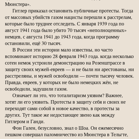
Мюнстера».
Гитлер приказал остановить публичные протесты. Тогда
от массовых убийств газом нацисты перешли к расстрелам,
которые было труднее отследить. С января 1939 года по
август 1941 года было убито 70 тысяч «неполноценных»
немцев, с августа 1941 до 1943 года, когда программу
остановили, ещё 30 тысяч.
В России эти истории мало известны, но часто
вспоминают историю 28 февраля 1943 года. когда несколько
сотен немок устроили демонстрацию на Розенштрассе в
защиту своих мужей-евреев — и не были ни арестованы, ни
расстреляны, и мужей освободили — почти тысячу человек.
Правда, евреев, у которых не было немецких жён, не
освободили, задушили газом.
Означает ли это, что тоталитаризм уязвим? Важнее,
хотят ли его уязвить. Протесты в защиту себя и своих не
переходят сами собой в новое качество, в протесты за
других. Тут такое же недостающее звено как между
Гитлером и Ганди.
Фон Гален, безусловно, знал о Шоа. Он ежемесячно
пешком совершал паломничество из Мюнстера в Тельгте,