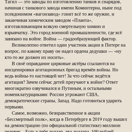
Тагил — это заводы по изготовлению танков и снарядов,
начиная с танкового завода имени Коминтерна, ныне под
псевдонимом «вагонзавод» гонит всё то же оружие, и
заканчивая химическим заводом «Планта»,
изготавливающим всякую смертельную химию и
взрывчатку. Это город военной промышленности, где всё
завязано на войне. Война — градообразующий фактор.
Великолепно ответил один участник акции в Питере на
вопрос, по какому праву он надел ордена дедушки — «ну
кто-то же должен их носить».
В своё оправдание цирковые актёры ссылаются на
инсценировки агитационных бригад времён войны. Но
ведь войны-то настоящей нет! За что сейчас ведётся
агитация? Зачем сейчас детей приучают к войне? Ответ
многократно озвучивался и Путиным, и остальными
номенклатурщиками: России угрожают США,
демократические страны, Запад. Надо готовиться ударить
первыми.
Самое, возможно, безнравственное в акции
«Бессмертный полк», когда в Петербурге в 2019 году вышел
на демонстрацию (по официальной статистике) миллион
человек... Есть у тебя доллар, два доллара, 100 рублей,