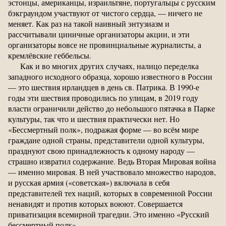
эстонцы, американцы, израильтяне, португальцы с русским
бэкграундом участвуют от чистого сердца, — ничего не
меняет. Как раз на такой наивный энтузиазм и
рассчитывали циничные организаторы акции, и эти
организаторы вовсе не провинциальные журналисты, а
кремлёвские геббельсы.
Как и во многих других случаях, налицо переделка
западного исходного образца, хорошо известного в России
— это шествия ирландцев в день св. Патрика. В 1990-е
годы эти шествия проводились по улицам, в 2019 году
власти ограничили действо до небольшого пятачка в Парке
культуры, так что и шествия практически нет. Но
«Бессмертный полк», подражая форме — во всём мире
граждане одной страны, представители одной культуры,
празднуют свою принадлежность к одному народу —
страшно извратил содержание. Ведь Вторая Мировая война
— именно мировая. В ней участвовало множество народов,
и русская армия («советская») включала в себя
представителей тех наций, которых в современной России
ненавидят и против которых воюют. Совершается
приватизация всемирной трагедии. Это именно «Русский
бессмертный полк».