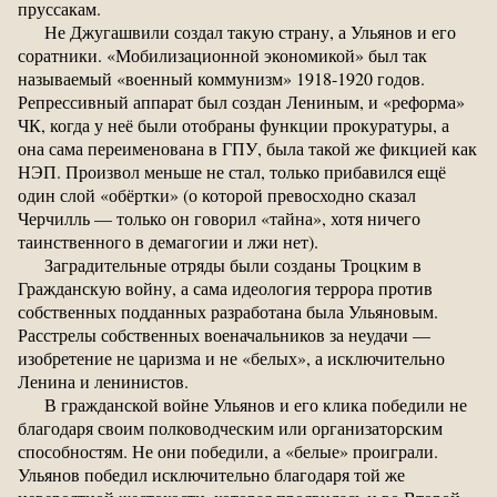
пруссакам.
Не Джугашвили создал такую страну, а Ульянов и его
соратники. «Мобилизационной экономикой» был так
называемый «военный коммунизм» 1918-1920 годов.
Репрессивный аппарат был создан Лениным, и «реформа»
ЧК, когда у неё были отобраны функции прокуратуры, а
она сама переименована в ГПУ, была такой же фикцией как
НЭП. Произвол меньше не стал, только прибавился ещё
один слой «обёртки» (о которой превосходно сказал
Черчилль — только он говорил «тайна», хотя ничего
таинственного в демагогии и лжи нет).
Заградительные отряды были созданы Троцким в
Гражданскую войну, а сама идеология террора против
собственных подданных разработана была Ульяновым.
Расстрелы собственных военачальников за неудачи —
изобретение не царизма и не «белых», а исключительно
Ленина и ленинистов.
В гражданской войне Ульянов и его клика победили не
благодаря своим полководческим или организаторским
способностям. Не они победили, а «белые» проиграли.
Ульянов победил исключительно благодаря той же