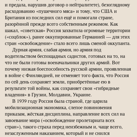
и предала, нарушив договор о нейтралитете), безоглядному
расходованию «пушечного мяса» и тому, что США и
Британия из последних сил ещё и помогали стране,
разорённой прежде всего собственным режимом. Как
шакал, «советская» Россия захватила огромные территории
(«соцблок»), ранее оккупированные Германией — для этих
стран «освобождение» стало всего лишь сменой оккупанта.
Дурная армия, слабая армия, но армия под
водительством беспощадных садистов, готовых на то, на
что не были готовы военачальники других армий. Вот
почему низкая боеспособность русской армии, проявленная
в войне с Финляндией, не отменяет того факта, что Россия
по сей день сохраняет земли, приобретённые ею в
результате той войны, как сохраняет свои «гибридные
владения» в Грузии, Молдавии, Украине.
В 1939 году Россия была страной, где царила
мобилизационная экономика, слепое повиновения
приказам, жёсткая дисциплина, направление всех сил на
завоевание мира («освобождение пролетариата всех
стран»), такого страха перед неизбежным и, чаще всего,
незаслуженным наказанием, который и не снился