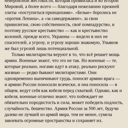
невероятной жестокости, которая проявилась и во Второй
Мировой, а более всего — благодаря нежеланию прежней
элиты «поступиться принципами». «Белые» боролись не
«против Ленина», а «за самодержавие», за свои
привилегии, свою собственность, своё помпадурство, и
поэтому русское крестьянство — как и крестьянство
колоний, прежде всего, Украины — видело в них не
спасителей, а угрозу, и угрозу хорошо знакомую, Ульянов
же был угрозой лишь потенциальной.
Только милитаристы веруют в то, что всё решает мощь
армии. Военные знают, что это не так. Но военные — те,
которые реально, ногами идут в атаку, реально рискуют
жизнью — редко бывают милитаристами. Они
одновременно выпячивают грудь, поносят армию врага —
и армию России поносили всячески, и она поносила — в
общем, ведут себя как кобеля перед схваткой. Однако, как и
кобеля, военные отлично знают, что побеждает не
обязательно породистость и сила, может победить подлость,
случайность, бешенство. Армия России за 500 лет, будучи
далеко не лучшей из армий мира, тем не менее, сумела
завоевать огромные пространства и сохраняет их.