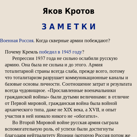
Яков Кротов
З А М Е Т К И
Военная Россия
. Когда скверные армии побеждают?
Почему Кремль
победил в 1945 году
?
Репрессии 1937 года не сильно ослабили русскую
армию. Она была не сильна и до этого. Армия
тоталитарной страны всегда слаба, прежде всего, потому
что тоталитаризм разрушает коммуникационные каналы и
базовые основы личности. Соотношение затрат и результата
всегда чудовищное. «Прославленные военачальники
гражданской войны» были дутыми величинами: в отличие
от Первой мировой, гражданская война была войной
архаического типа, даже не XIX века, а XVII, и опыт
участия в ней нимало никого не «обогатил».
Во Второй Мировой войне русская армия сыграла
вспомогательную роль, её успехи были достигнуты
благодаря нейтралитету Японии (которую Россия потом же