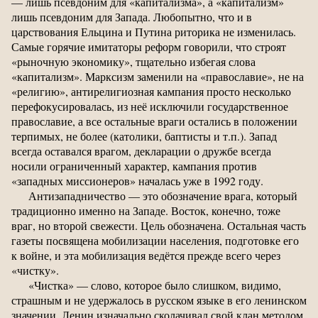
— лишь псевдоним для «капитализма», а «капитализм»
лишь псевдоним для Запада. Любопытно, что и в
царствования Ельцина и Путина риторика не изменилась.
Самые горячие имитаторы реформ говорили, что строят
«рыночную экономику», тщательно избегая слова
«капитализм». Марксизм заменили на «православие», не на
«религию», антирелигиозная кампания просто несколько
перефокусировалась, из неё исключили государственное
православие, а все остальные враги остались в положении
терпимых, не более (католики, баптисты и т.п.). Запад
всегда оставался врагом, декларации о дружбе всегда
носили ограниченный характер, кампания против
«западных миссионеров» началась уже в 1992 году.
Антизападничество — это обозначение врага, который
традиционно именно на Западе. Восток, конечно, тоже
враг, но второй свежести. Цель обозначена. Остальная часть
газеты посвящена мобилизации населения, подготовке его
к войне, и эта мобилизация ведётся прежде всего через
«чистку».
«Чистка» — слово, которое было слишком, видимо,
страшным и не удержалось в русском языке в его ленинском
значении. Ленин изначально сколачивал свой клан методом