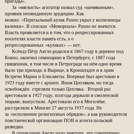
бригады».
За «мягкость» агитатор назвал суд «шемякиным»,
проявив неожиданную эрудицию. Как
можно: «Пересыльный кулак Рахно украл у колхозницы
валенки». В списках «Мемориала» Рахно не значится.
Власть проявляется и в том, что о репрессированных
носителях власти память есть, а о
репрессированных «кулаках» — нет.
Ксёндз Пётр Авгло родился в 1867 году в деревне под
Ковно, окончил семинарию в Петербурге, с 1887 года
священник, в том числе в Петрограде на нём одно время
было три прихода: в Вырице, в Кронштадте и в храм
Встречи Марии и Елисаветы. Впервые был арестован в
1923 году вместе с архиеп. Яном Цепляком, но тогда
освобождён. стреляли только Цепляка. Второй раз
арестовали в 1927 году, полгода держали в смоленской
тюрьме, выпустили. Арестовали его в Могилёве,
расстреляли в Минске 27 августа 1937 года. Не
за «исполнение религиозных обрядов», а как руководителя
повстанческой организации ПОВ и агента польской
разведки.
В оправдание Авгло надо заметить, что совершенно