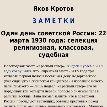
Яков Кротов
З А М Е Т К И
Один день советской России: 22
марта 1930 года: селекция
религиозная, классовая,
судебная
Вологодская газета «Красный север».
Андрей Кураев в 2005
году сокрушался
, что «еврейская газета» 2005 года три
четверти первой полосы посвящает делу Ходорковского
(уже сидящего в сибирском концлагере), а избранию нового
папы римского — лишь подвал. «Красный север» его бы
порадовал: три четверти первой полосы о римском папе и
религии вообще. Папа посмел заявить, что в советской
России преследуют верующих, объявил крестовых поход
молитв (слово «молитвы» тщательно опускается). «Мощной