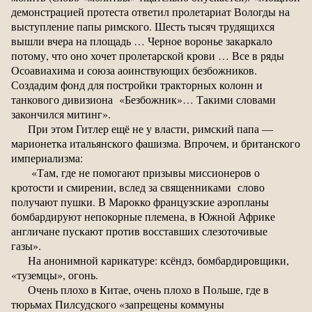
демонстрацией протеста ответил пролетариат Вологды на
выступление папы римского. Шесть тысяч трудящихся
вышли вчера на площадь … Черное воронье закаркало
потому, что оно хочет пролетарской крови … Все в ряды
Осоавиахима и союза аоинствующих безбожников.
Создадим фонд для постройки тракторных колонн и
танкового дивизиона «Безбожник»… Такими словами
закончился митинг».
При этом Гитлер ещё не у власти, римский папа —
марионетка итальянского фашизма. Впрочем, и британского
империализма:
«Там, где не помогают призывы миссионеров о
кротости и смирении, вслед за священниками слово
получают пушки. В Марокко французские аэропланы
бомбардируют непокорные племена, в Южной Африке
англичане пускают против восставших слезоточивые
газы».
На анонимной карикатуре: ксёндз, бомбардировщики,
«туземцы», огонь.
Очень плохо в Китае, очень плохо в Польше, где в
тюрьмах Пилсудского «запрещены коммуны