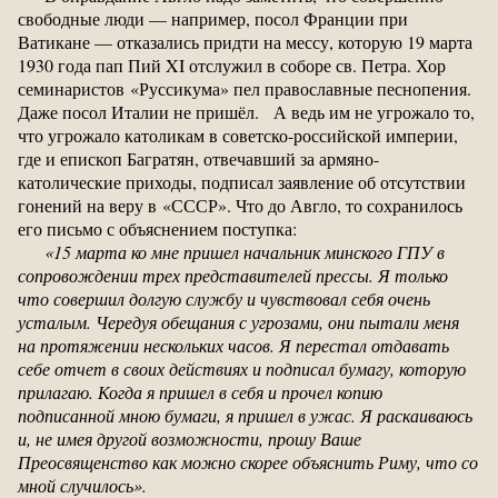
свободные люди — например, посол Франции при
Ватикане — отказались придти на мессу, которую 19 марта
1930 года пап Пий XI отслужил в соборе св. Петра. Хор
семинаристов «Руссикума» пел православные песнопения.
Даже посол Италии не пришёл. А ведь им не угрожало то,
что угрожало католикам в советско-российской империи,
где и епископ Багратян, отвечавший за армяно-
католические приходы, подписал заявление об отсутствии
гонений на веру в «СССР». Что до Авгло, то сохранилось
его письмо с объяснением поступка:
«15 марта ко мне пришел начальник минского ГПУ в
сопровождении трех представителей прессы. Я только
что совершил долгую службу и чувствовал себя очень
усталым. Чередуя обещания с угрозами, они пытали меня
на протяжении нескольких часов. Я перестал отдавать
себе отчет в своих действиях и подписал бумагу, которую
прилагаю. Когда я пришел в себя и прочел копию
подписанной мною бумаги, я пришел в ужас. Я раскаиваюсь
и, не имея другой возможности, прошу Ваше
Преосвященство как можно скорее объяснить Риму, что со
мной случилось».