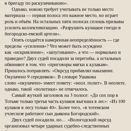
в бригаду по раскулачиванию».
Однако, новояз требует учитывать не только место
материала — первая полоса это важное место, но играет
роль и объём. На остальных пяти полосах сплошь призывы
усилить коллективизацию. «Разрушить кулацкое гнездо в
богородско-емской артели».
Опять создаётся намеренная неопределённость — где
пределы «усиления»? Что может быть осуждено
как «искривление», «запугивание», а что — нормально и
праведно? Двух судей посадили за перегибы, а остальных
обвиняют в том, что «приговоры мягки к кулакам».
Пришлось поправлять: «Окрсуд прибавлял наказание.
Окулачено 9 середняков». В словаре Ушакова
слово «окулачено» имеет помету: «неол. полит». В неолите,
однако, такой «политики» не отмечалось.
Самый жуткий заголовок на 3 полосе: «До сих пор в
Тотьме только третья часть кулаков выгнана в лес»: «Из 100
кулаков в лесу только 40». Более того, «в тотемском
учлесхозе работают сын дьякона Богородский».
Двух судей посадили, но… «Вологодский окрсуд
организовал четыре ударных судебно-следственных