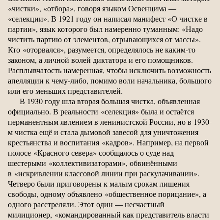
«чистки», «отбора», говоря языком Освенцима —
«селекции». В 1921 году он написал манифест «О чистке в
партии», язык которого был намеренно туманным: «Надо
чистить партию от элементов, отрывающихся от массы».
Кто «оторвался», разумеется, определялось не каким-то
законом, а личной волей диктатора и его помощников.
Расплывчатость намеренная, чтобы исключить возможность
апелляции к чему-либо, помимо воли начальника, большого
или его меньших представителей.
В 1930 году шла вторая большая чистка, объявленная
официально. В реальности «селекция» была и остаётся
перманентным явлением в ленинистской России, но в 1930-
м чистка ещё и стала дымовой завесой для уничтожения
крестьянства и воспитания «кадров». Например, на первой
полосе «Красного севера» сообщалось о суде над
шестерыми «коллективизаторами», обвинёнными
в «искривлении классовой линии при раскулачивании».
Четверо были приговорены к малым срокам лишения
свободы, одному объявлено «общественное порицание», а
одного расстреляли. Этот один — несчастный
милиционер, «командированный как представитель власти