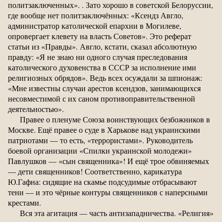
политзаключенных». . Зато хорошо в советской Белоруссии,
где вообще нет политзаключённых: «Ксендз Авгло,
администратор католической епархии в Могилеве,
опровергает клевету на власть Советов». Это реферат
статьи из «Правды». Авгло, кстати, сказал абсолютную
правду: «Я не знаю ни одного случая преследования
католического духовенства в СССР за исполнение ими
религиозных обрядов». Ведь всех осуждали за шпионаж:
«Мне известны случаи арестов ксендзов, занимающихся
несовместимой с их саном противоправительственной
деятельностью».
Правее о пленуме Союза воинствующих безбожников в
Москве. Ещё правее о суде в Харькове над украинскими
патриотами — то есть, «террористами». Руководитель
боевой организации «Спилки украинской молодежи»
Павлушков — «сын священника»! И ещё трое обвиняемых
— дети священников! Соответственно, карикатура
Ю.Гафна: сидящие на скамье подсудимые отбрасывают
тени — и это чёрные контуры священников с наперсными
крестами.
Вся эта агитация — часть антизападничества. «Религия»