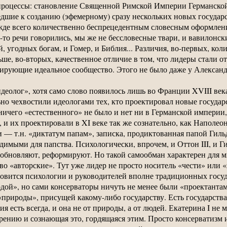
процессы: становление Священной Римской Империи Германской
едшие к созданию (эфемерному) сразу нескольких новых государ
де всего количественно беспрецедентным словесным оформлени
-то речи говорились, мы же не бессловесные твари, и вавилонск
, угодных богам, и Гомер, и Библия... Различия, во-первых, кол
ше, во-вторых, качественное отличие в том, что лидеры стали от
ирующие идеальное сообщество. Этого не было даже у Александ
идеолог», хотя само слово появилось лишь во Франции XVIII век
но чехвостили идеологами тех, кто проектировал новые государс
ичего «естественного» не было и нет ни в Германской империи, 
 и их проектировали в XI веке так же сознательно, как Напол
 — т.н. «диктатум папам», записка, продиктованная папой Гил
димыми для папства. Психологически, впрочем, и Оттон III, и Г
, обновляют, реформируют. Но такой самообман характерен для м
о «авторские». Тут уже лидер не просто носитель «чести» или «х
овится психологии и руководителей вполне традиционных госу
ой», но сами консерваторы ничуть не менее были «проектантами
«природы», присущей какому-либо государству. Есть государств
ия есть всегда, и она не от природы, а от людей. Екатерина I не
рению и сознающая это, гордящаяся этим. Просто консерватизм 