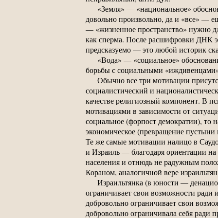
«Земля» — «национальное» обоснова
довольно произвольно, да и «все» — е
— «жизненное пространство» нужно дл
как сперма. После расшифровки ДНК э
предсказуемо — это любой историк сказ
«Вода» — «социальное» обоснование
борьбы с социальными «иждивенцами»
Обычно все три мотивации присутст
социалистический и националистическ
качестве религиозный компонент. В п
мотивациями в зависимости от ситуаци
социальное (форпост демократии), то 
экономическое (превращение пустыни в
Те же самые мотивации налицо в Сауд
и Израиль — благодаря ориентации на
населения и отнюдь не радужным полож
Кораном, аналогичной вере израильтян
Израильтянка (в юности — денацио
ограничивает свои возможности ради и
добровольно ограничивает свои возмож
добровольно ограничивала себя ради п