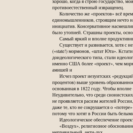
хорошо, когда я строю государство, мо
противоестественный извращенец.
Количество же «проектов» всё время
единомышленников, строящим нечто на
инициатив. Консервативное насмешливо
было утопией. Страшны проекты, осно
Самый яркий и вполне продуктивны
Существует и развивается, хотя с
(«state!) мормонов, «штат Юта». Кста
доидеологического типа, стали идеоло
именно США более «проект», чем морм
амишей и
Исчез проект иезуитских «редукций»
процентов) выше уровень образованнос
основанная в 1822 году. Чтобы вполне
Неудивительно, что среди сионистских
не проявляется расизм жителей России
даже те, кто не сокрушается о «потер
потому что хотят в России быть белы
Идеологическое обеспечение проекто
«Воздух», религиозное обоснование,
неправильный, анти-дух.