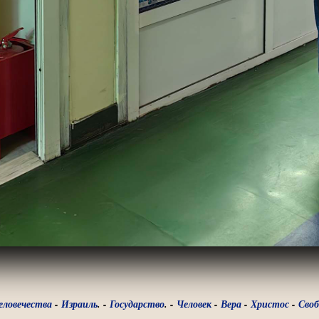
еловечества
-
Израиль
. -
Государство
. -
Человек
-
Вера
-
Христос
-
Своб