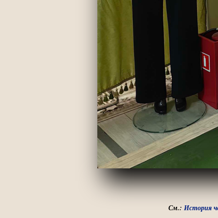
См.:
История ч