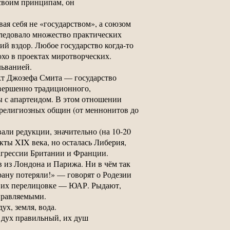
 своим принципам, он
вая себя не «государством», а союзом
следовало множество практических
й вздор. Любое государство когда-то
хо в проектах миротворческих.
льванией.
ект Джозефа Смита — государство
овершенно традиционного,
бы с апартеидом. В этом отношении
религиозных общин (от меннонитов до
вали редукции, значительно (на 10-20
ты XIX века, но осталась Либерия,
 агрессии Британии и Франции.
 из Лондона и Парижа. Ни в чём так
рану потеряли!» — говорят о Родезии
 в их перелицовке — ЮАР. Рыдают,
правляемыми.
ух, земля, вода.
ш дух правильный, их душ