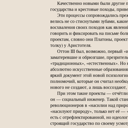
Качественно новыми были другие 
государства и крестовые походы, прив
Эти процессы сопровождались преж
велись не со стиснутыми зубами, какие
восхваления своих походов как явлений
говорить и фиксировать на письме боль
проектам, словно они Платоны, проект
толку) у Аристотеля.
Оттон III был, возможно, первый «
заматеревшие и обрюзгшие, презритель
«традиционных», «естественных». Но н
абсолютно искусственные образования,
яркий документ этой новой психологии
полномочий, которые он считал необхо
нового не создают, а лишь воссоздают
При этом такие проекты — отчётлив
он — социальный инженер. Такой стан
революционеров в «насилии над природ
«насилуют природу», только нет её — 
есть с отрефлектированной, но идеолог
строящий государство по своему усмот