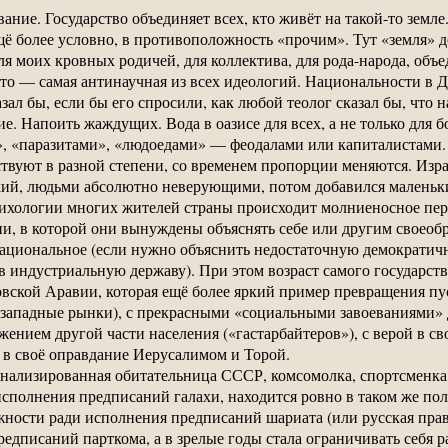
ние. Государство объединяет всех, кто живёт на такой-то земле.
щё более условно, в противоположность «прочим». Тут «земля» д
я моих кровных родичей, для коллектива, для рода-народа, объ
то — самая антинаучная из всех идеологий. Национальности в 
ал бы, если бы его спросили, как любой теолог сказал бы, что н
. Напоить жаждущих. Вода в оазисе для всех, а не только для б
, «паразитами», «людоедами» — феодалами или капиталистами.
вуют в разной степени, со временем пропорции меняются. Изра
ий, людьми абсолютно неверующими, потом добавился маленьки
сихологии многих жителей страны происходит молниеносное п
и, в которой они вынуждены объяснять себе или другим своеобра
национальное (если нужно объяснить недостаточную демократично
 индустриальную державу). При этом возраст самого государств
овской Аравии, которая ещё более яркий пример превращения пу
 западные рынки), с прекрасными «социальными завоеваниями» 
ением другой части населения («гастарбайтеров»), с верой в с
 в своё оправдание Иерусалимом и Торой.
нализированная обитательница СССР, комсомолка, спортсменка, 
сполнения предписаний галахи, находится ровно в таком же пол
ности ради исполнения предписаний шариата (или русская прав
редписаний парткома, а в зрелые годы стала ограничивать себя