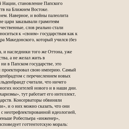
 Нации, становление Папского
ств на Ближнем Востоке.
ем. Наверное, и войны палеолита
ие цари заказывали грамотеям
ичественные, слов реально стали
носиться к «своим» государствам как к
ра Македонского, который учился (без
а, и наследники того же Оттона, уже
тва, а не желал жить в
ни в Папском государстве, это
еон проектировал свою империю. Самый
ьденбрадтом с перечислением новых
ильденбрандт считали, что ничего
ногих носителей нового и в наши дни.
аризмы», тут работает его интеллект,
дарств. Консерваторы обвиняли
», и о них можно сказать, что они
а с неотрефлектированной идеологией,
 меньше Робеспьера «инженер»,
исповедует готтентотскую мораль: