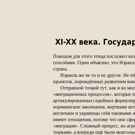
XI-XX века. Госуд
Поводом для этого этюда послужил ка
способами. Один объяснял, что Израиль
страна.
Израиль же не то и не другое. Не о
проектов, порождённых развитием ко
Отправной точкой тут, как и во мн
«миграционных процессов», которые по
артикулированных) идейных формулиро
норманнские завоевания, жертвами кот
англичане и украинцы себя таковыми ж
имеют отношения, потому что они сфор
«миграция». Сложный процесс, но агре
тюрками, а впереди ещё были монголы 