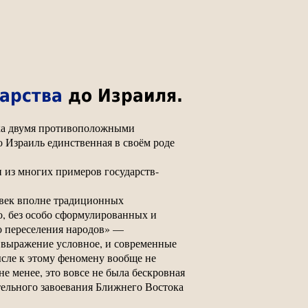
арства
до Израиля.
ека двумя противоположными
о Израиль единственная в своём роде
н из многих примеров государств-
о век вполне традиционных
о, без особо сформулированных и
о переселения народов» —
, выражение условное, и современные
ысле к этому феномену вообще не
е менее, это вовсе не была бескровная
тельного завоевания Ближнего Востока