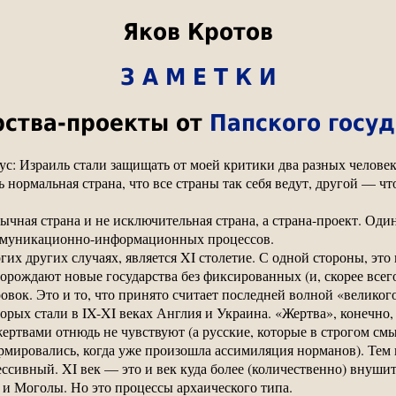
Яков Кротов
З А М Е Т К И
арства-проекты от
Папского госуд
зус: Израиль стали защищать от моей критики два разных челов
 нормальная страна, что все страны так себя ведут, другой — чт
бычная страна и не исключительная страна, а страна-проект. Оди
ммуникационно-информационных процессов.
огих других случаях, является XI столетие. С одной стороны, эт
рождают новые государства без фиксированных (и, скорее всег
вок. Это и то, что принято считает последней волной «великог
орых стали в IX-XI веках Англия и Украина. «Жертва», конечно
ертвами отнюдь не чувствуют (а русские, которые в строгом см
мировались, когда уже произошла ассимиляция норманов). Тем н
ссивный. XI век — это и век куда более (количественно) внуши
и Моголы. Но это процессы архаического типа.