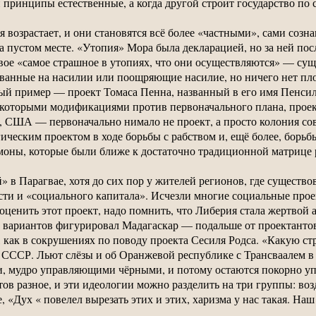
и принципы естественные, а когда другой строит государство по
 возрастает, и они становятся всё более «частными», сами созна
 пустом месте. «Утопия» Мора была декларацией, но за ней по
е «самое страшное в утопиях, что они осуществляются» — сущи
ванные на насилии или поощряющие насилие, но ничего нет пло
й пример — проект Томаса Пенна, названный в его имя Пенси
 некоторыми модификациями против первоначального плана, про
ти, США — первоначально нимало не проект, а просто колония с
гическим проектом в ходе борьбы с рабством и, ещё более, борь
оны, которые были ближе к достаточно традиционной матрице 
 в Парагвае, хотя до сих пор у жителей регионов, где существо
ти и «социального капитала». Исчезли многие социальные проек
 оценить этот проект, надо помнить, что Либерия стала жертвой
 вариантов фигурировал Мадагаскар — подальше от проектантов
, как в сокрушениях по поводу проекта Сесиля Родса. «Какую ст
е» СССР. Льют слёзы и об Оранжевой республике с Трансваалем
ми, мудро управляющими чёрными, и потому остаются покорно у
в разное, и эти идеологии можно разделить на три группы: возд
 «Дух « повелел вырезать этих и этих, харизма у нас такая. На