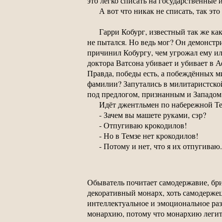
это легко списать на государственные 
А вот что никак не списать, так э
Гарри Кобург, известный так же как
не пытался. Но ведь мог? Он демонстр
причинил Кобургу, чем угрожал ему ил
доктора Ватсона убивает и убивает в 
Правда, победы есть, а побеждённых ми
фамилии? Запутались в милитаристско
под предлогом, признанным и Западом
Идёт джентльмен по набережной Те
- Зачем вы машете руками, сэр?
- Отпугиваю крокодилов!
- Но в Темзе нет крокодилов!
- Потому и нет, что я их отпугиваю.
Обыватель почитает самодержавие, брит
декоративный монарх, хоть самодержец
интеллектуальное и эмоциональное ра
монархию, потому что монархию легит