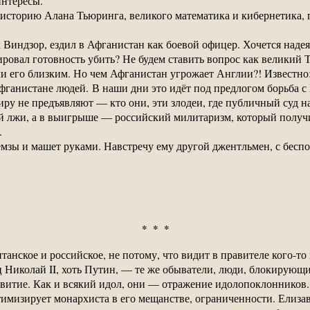
интересы.
то историю Алана Тьюринга, великого математика и кибернетика, 
 Виндзор, ездил в Афганистан как боевой офицер. Хочется надеят
ировал готовность убить? Не будем ставить вопрос как великий 
и его близким. Но чем Афганистан угрожает Англии?! Известно:
Афганистане людей. В наши дни это идёт под предлогом борьба 
ру не предъявляют — кто они, эти злодеи, где публичный суд на
й лжи, а в выигрыше — российский милитаризм, который получи
.
мзы и машет руками. Навстречу ему другой джентльмен, с бесп
* * *
анское и российское, не потому, что видит в правителе кого-то
 Николай II, хоть Путин, — те же обыватели, люди, блокирующие
звитие. Как и всякий идол, они — отражение идолопоклоннико
имизирует монархиста в его мещанстве, ограниченности. Елизав