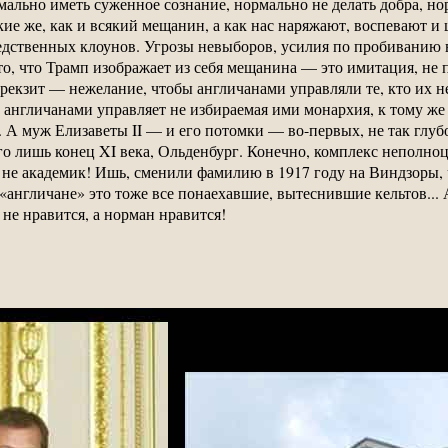
ально иметь суженное сознание, нормально не делать добра, но
ие же, как и всякий мещанин, а как нас наряжают, воспевают и
едственных клоунов. Угрозы невыборов, усилия по пробиванию 
то, что Трамп изображает из себя мещанина — это имитация, не 
брекзит — нежелание, чтобы англичанами управляли те, кто их не
 англичанами управляет не избираемая ими монархия, к тому же 
 А муж Елизаветы II — и его потомки — во-первых, не так глубо
го лишь конец XI века, Ольденбург. Конечно, комплекс неполно
не академик! Ишь, сменили фамилию в 1917 году на Виндзоры, ч
«англичане» это тоже все понаехавшие, вытеснившие кельтов... 
не нравится, а норман нравится!