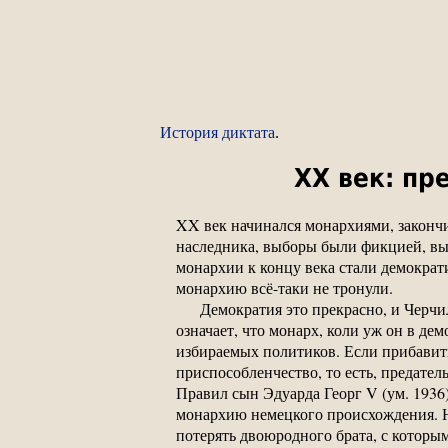
История диктата
.
XX век: пр
XX век начинался монархиями, закончи
наследника, выборы были фикцией, выс
монархии к концу века стали демократ
монархию всё-таки не тронули.
Демократия это прекрасно, и Черчил
означает, что монарх, коли уж он в д
избираемых политиков. Если прибавить
приспособленчество, то есть, предател
Правил сын Эдуарда Георг V (ум. 1936
монархию немецкого происхождения. На
потерять двоюродного брата, с которы