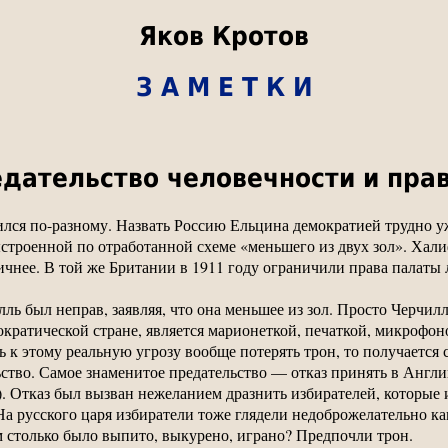
Яков Кротов
З А М Е Т К И
едательство человечности и пра
лся по-разному. Назвать Россию Ельцина демократией трудно уж
троенной по отработанной схеме «меньшего из двух зол». Халиф
ичнее. В той же Британии в 1911 году ограничили права палаты 
ль был неправ, заявляя, что она меньшее из зол. Просто Черчил
емократической стране, является марионеткой, печаткой, микроф
 к этому реальную угрозу вообще потерять трон, то получаетс
ьство. Самое знаменитое предательство — отказ принять в Англии
). Отказ был вызван нежеланием дразнить избирателей, которые 
 русского царя избиратели тоже глядели недоброжелательно как
м столько было выпито, выкурено, играно? Предпочли трон.