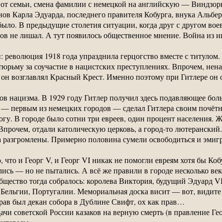
 от семьи, смена фамилии с немецкой на английскую — Виндзор
ов Карла Эдуарда, последнего правителя Кобурга, внука Альбер
было. В предыдущие столетия ситуации, когда друг с другом воев
улов не лишал. А тут появилось общественное мнение. Война из 
: революция 1918 года упразднила герцогство вместе с титулом.
тюрьму за соучастие в нацистских преступлениях. Впрочем, нена
 он возглавлял Красный Крест. Именно поэтому при Гитлере он
тов нацизма. В 1929 году Гитлер получил здесь подавляющее бо
г — первым из немецких городов — сделал Гитлера своим почёт
гу. В городе было сотни три евреев, один процент населения. Ж
Впрочем, отдали католическую церковь, а город-то лютеранский.
а разгромлены. Примерно половина сумели освободиться и эмиг
 что и Георг V, и Георг VI никак не помогли евреям хотя бы Коб
лись — но не пытались. А всё же правили в городе несколько ве
 общество тогда собралось: королева Виктория, будущий Эдуард VI
 Бельгии, Португалии. Мемориальная доска висит — вот, видите
рав был декан собора в Дублине Свифт, ох как прав…
чи советской России казаков на верную смерть (в правление Гео