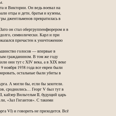
ы.
та и Виктории. Он ведь воевал на
али отцы и дети, братья и кузены,
игры джентльменов превратилась в
 Зато он стал обергруппенфюрером и в
долго, символически. Карл и при
 оказался причастен к уничтожению
льшинство голосов — впервые в
ным гражданином. В том же году
или они тут с XIV века, а в XIX веке
 9 ноября 1938 года все евреи были
рировать, остальные были убиты в
урга. А могли бы, если бы захотели.
ков, сроднились… Георг V был тут в
I, кайзер Вильгельм II, будущий царь
 ли, «Зал Гигантов». С такими
рга VI) и говорить не приходится. Всё