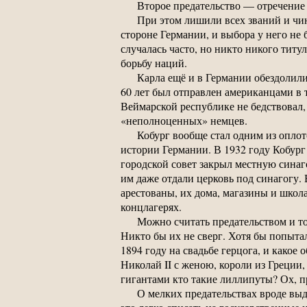
Второе предательство — отречение
При этом лишили всех званий и чин
стороне Германии, и выбора у него не 
случалась часто, но никто никого тит
борьбу наций.
Карла ещё и в Германии обездолили
60 лет был отправлен американцами в 
Веймарской республике не бедствовал,
«неполноценных» немцев.
Кобург вообще стал одним из опло
истории Германии. В 1932 году Кобур
городской совет закрыл местную синаго
им даже отдали церковь под синагогу. 
арестованы, их дома, магазины и школ
концлагерях.
Можно считать предательством и то,
Никто бы их не сверг. Хотя бы попыта
1894 году на свадьбе герцога, и какое
Николай II с женою, короли из Греции,
гигантами кто такие лиллипуты? Ох, п
О мелких предательствах вроде выда