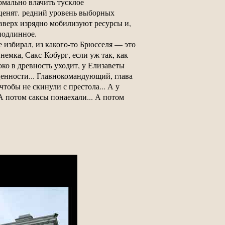
рмально влачить тусклое
 ценят. редний уровень выборных
вверх изрядно мобилизуют ресурсы и,
подлинное.
 избирал, из какого-то Брюсселя — это
немка, Сакс-Кобург, если уж так, как
ко в древность уходит, у Елизаветы
ценности... Главнокомандующий, глава
тобы не скинули с престола... А у
А потом саксы понаехали... А потом