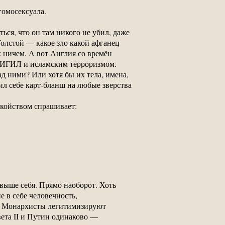
гомосексуала.
ься, что он там никого не убил, даже
Толстой — какое зло какой афганец
 ничем. А вот Англия со времён
с ИГИЛ и исламским терроризмом.
д ними? Или хотя бы их тела, имена,
л себе карт-бланш на любые зверства
окойством спрашивает:
 выше себя. Прямо наоборот. Хоть
 в себе человечность,
в. Монархисты легитимизируют
ета II и Путин одинаково —