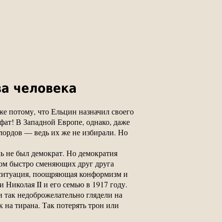
ва человека
е потому, что Ельцин назначил своего
ат! В Западной Европе, однако, даже
лордов — ведь их же не избирали. Но
ль не был демократ. Но демократия
оном быстро сменяющих друг друга
я ситуация, поощряющая конформизм и
 Николая II и его семью в 1917 году.
и так недоброжелательно глядели на
 на тирана. Так потерять трон или