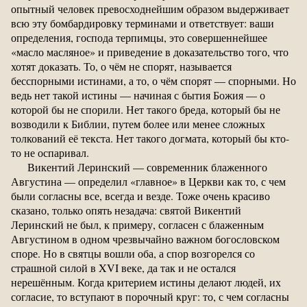
опытный человек превосходнейшим образом выдерживает
всю эту бомбардировку терминами и ответствует: ваши
определения, господа терпимцы, это совершеннейшее
«масло масляное» и приведение в доказательство того, что
хотят доказать. То, о чём не спорят, называется
бесспорными истинами, а то, о чём спорят — спорными. Но
ведь нет такой истины — начиная с бытия Божия — о
которой бы не спорили. Нет такого бреда, который бы не
возводили к Библии, путем более или менее сложных
толкований её текста. Нет такого догмата, который бы кто-
то не оспаривал.
Викентий Леринский — современник блаженного
Августина — определил «главное» в Церкви как то, с чем
были согласны все, всегда и везде. Тоже очень красиво
сказано, только опять незадача: святой Викентий
Леринский не был, к примеру, согласен с блаженным
Августином в одном чрезвычайно важном богословском
споре. Но в святцы вошли оба, а спор возгорелся со
страшной силой в XVI веке, да так и не остался
нерешённым. Когда критерием истины делают людей, их
согласие, то вступают в порочный круг: то, с чем согласны