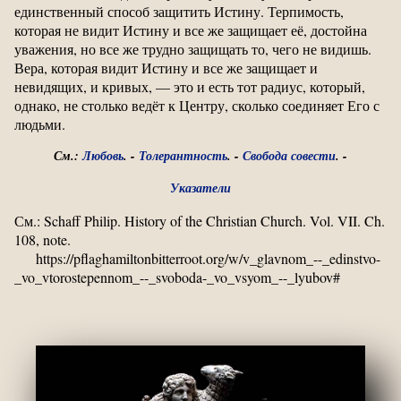
единственный способ защитить Истину. Терпимость,
которая не видит Истину и все же защищает её, достойна
уважения, но все же трудно защищать то, чего не видишь.
Вера, которая видит Истину и все же защищает и
невидящих, и кривых, — это и есть тот радиус, который,
однако, не столько ведёт к Центру, сколько соединяет Его с
людьми.
См.:
Любовь
. -
Толерантность
. -
Свобода совести
. -
Указатели
См.: Schaff Philip. History of the Christian Church. Vol. VII. Ch.
108, note.
https://pflaghamiltonbitterroot.org/w/v_glavnom_--_edinstvo-
_vo_vtorostepennom_--_svoboda-_vo_vsyom_--_lyubov#