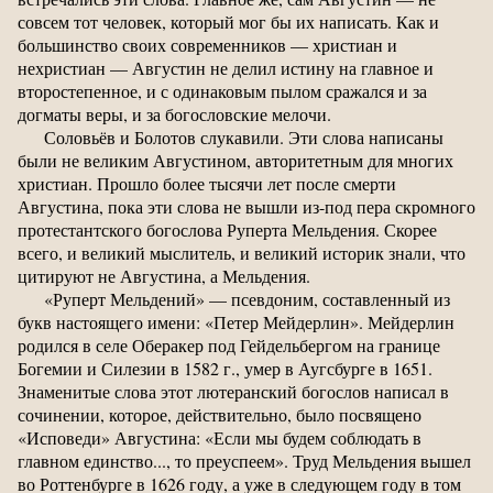
совсем тот человек, который мог бы их написать. Как и
большинство своих современников — христиан и
нехристиан — Августин не делил истину на главное и
второстепенное, и с одинаковым пылом сражался и за
догматы веры, и за богословские мелочи.
Соловьёв и Болотов слукавили. Эти слова написаны
были не великим Августином, авторитетным для многих
христиан. Прошло более тысячи лет после смерти
Августина, пока эти слова не вышли из-под пера скромного
протестантского богослова Руперта Мельдения. Скорее
всего, и великий мыслитель, и великий историк знали, что
цитируют не Августина, а Мельдения.
«Руперт Мельдений» — псевдоним, составленный из
букв настоящего имени: «Петер Мейдерлин». Мейдерлин
родился в селе Оберакер под Гейдельбергом на границе
Богемии и Силезии в 1582 г., умер в Аугсбурге в 1651.
Знаменитые слова этот лютеранский богослов написал в
сочинении, которое, действительно, было посвящено
«Исповеди» Августина: «Если мы будем соблюдать в
главном единство..., то преуспеем». Труд Мельдения вышел
во Роттенбурге в 1626 году, а уже в следующем году в том