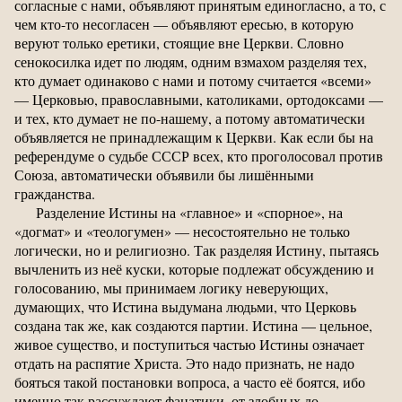
согласные с нами, объявляют принятым единогласно, а то, с
чем кто-то несогласен — объявляют ересью, в которую
веруют только еретики, стоящие вне Церкви. Словно
сенокосилка идет по людям, одним взмахом разделяя тех,
кто думает одинаково с нами и потому считается «всеми»
— Церковью, православными, католиками, ортодоксами —
и тех, кто думает не по-нашему, а потому автоматически
объявляется не принадлежащим к Церкви. Как если бы на
референдуме о судьбе СССР всех, кто проголосовал против
Союза, автоматически объявили бы лишёнными
гражданства.
Разделение Истины на «главное» и «спорное», на
«догмат» и «теологумен» — несостоятельно не только
логически, но и религиозно. Так разделяя Истину, пытаясь
вычленить из неё куски, которые подлежат обсуждению и
голосованию, мы принимаем логику неверующих,
думающих, что Истина выдумана людьми, что Церковь
создана так же, как создаются партии. Истина — цельное,
живое существо, и поступиться частью Истины означает
отдать на распятие Христа. Это надо признать, не надо
бояться такой постановки вопроса, а часто её боятся, ибо
именно так рассуждают фанатики, от злобных до