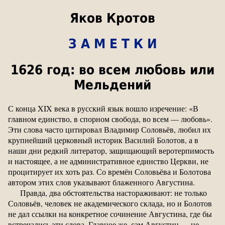
Яков Кротов
З А М Е Т К И
1626 год: во всем любовь или
Мельдений
С конца XIX века в русский язык вошло изречение: «В
главном единство, в спорном свобода, во всем — любовь».
Эти слова часто цитировал Владимир Соловьёв, любил их
крупнейший церковный историк Василий Болотов, а в
наши дни редкий литератор, защищающий веротерпимость
и настоящее, а не административное единство Церкви, не
процитирует их хоть раз. Со времён Соловьёва и Болотова
автором этих слов указывают блаженного Августина.
Правда, два обстоятельства настораживают: не только
Соловьёв, человек не академического склада, но и Болотов
не дал ссылки на конкретное сочинение Августина, где бы
встречались эти слова. Главное же, сам Августин — не