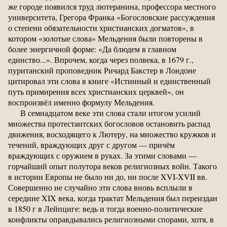
же городе появился труд лютеранина, профессора местного
университета, Грегора Франка «Богословские рассуждения
о степени обязательности христианских догматов», в
котором «золотые слова» Мельдения были повторены в
более энергичной форме: «Да блюдем в главном
единство...». Впрочем, когда через полвека, в 1679 г.,
пуританский проповедник Ричард Бакстер в Лондоне
цитировал эти слова в книге «Истинный и единственный
путь примирения всех христианских церквей», он
воспроизвёл именно формулу Мельдения.
В семнадцатом веке эти слова стали итогом усилий
множества протестантских богословов остановить распад
движения, восходящего к Лютеру, на множество кружков и
течений, враждующих друг с другом — причём
враждующих с оружием в руках. За этими словами —
горчайший опыт полутора веков религиозных войн. Такого
в истории Европы не было ни до, ни после XVI-XVII вв.
Совершенно не случайно эти слова вновь всплыли в
середине XIX века, когда трактат Мельдения был переиздан
в 1850 г в Лейпциге: ведь и тогда военно-политические
конфликты оправдывались религиозными спорами, хотя, в