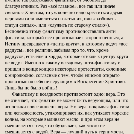
благоуветливых. Раз «всё главное», все так или иначе
связано с Христом, то уж конечно надо креститься двумя
перстами (или «молиться на латыни», или «разбивать
статуи святых», или «служить по старому стилю»).
Бесполезно этому фанатизму противопоставлять анти-
фанатизм, который все провозглашает второстепенным, а
Истину превращает в «центр круга», к которому ведут «все
радиусы», все религии, забывая про то, что, кроме
радиусов, есть ещё и хорды, которые отнюдь к центру круга
не ведут. Именно к такому всеядному анти-фанатизму и
пришли в конце концов некоторые протестанты, склонные
к миролюбию, согласные с тем, чтобы епископ открыто
провозглашал себя не верующим в Воскресение Христово.
Лишь бы не было войны!
Фанатизму и всеядности противостоит одно: вера. Это
не означает, что фанатик не может быть верующим, или что
агностики вовсе лишены веры. Но вера, покрывая фанатизм
или легковесность, утихомиривает их, как утихают морские
волны, на которые выливают масло, и при этом вера не
смешивается с тем, что обуздывает, как масло не
смешивается с водой. Вера — лучший путь к терпимости,