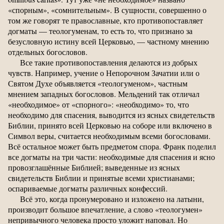
«спорным», «сомнительным». В сущности, совершенно о
том же говорят те православные, кто противопоставляет
догматы — теологуменам, то есть то, что признано за
безусловную истину всей Церковью, — частному мнению
отдельных богословов.
Все такие противопоставления делаются из добрых
чувств. Например, учение о Непорочном Зачатии или о
Святом Духе объявляется «теологуменом», частным
мнением западных богословов. Мельдений так отличал
«необходимое» от «спорного»: «необходимо» то, что
необходимо для спасения, выводится из ясных свидетельств
Библии, принято всей Церковью на соборе или включено в
Символ веры, считается необходимым всеми богословами.
Всё остальное может быть предметом спора. Франк поделил
все догматы на три части: необходимые для спасения и ясно
провозглашённые Библией; выведенные из ясных
свидетельств Библии и принятые всеми христианами;
оспариваемые догматы различных конфессий.
Всё это, когда пронумеровано и изложено на латыни,
производит большое впечатление, а слово «теологумен»
непривычного человека просто уложит наповал. Но