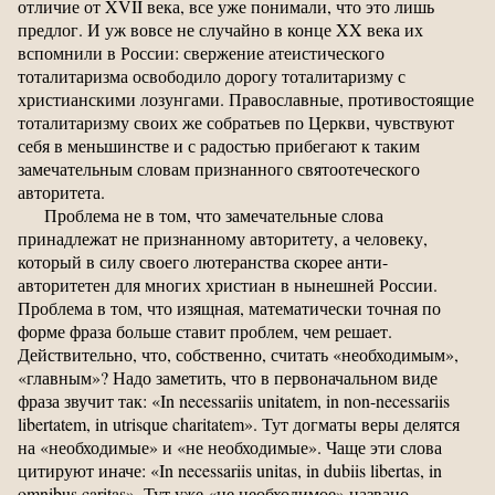
отличие от XVII века, все уже понимали, что это лишь
предлог. И уж вовсе не случайно в конце XX века их
вспомнили в России: свержение атеистического
тоталитаризма освободило дорогу тоталитаризму с
христианскими лозунгами. Православные, противостоящие
тоталитаризму своих же собратьев по Церкви, чувствуют
себя в меньшинстве и с радостью прибегают к таким
замечательным словам признанного святоотеческого
авторитета.
Проблема не в том, что замечательные слова
принадлежат не признанному авторитету, а человеку,
который в силу своего лютеранства скорее анти-
авторитетен для многих христиан в нынешней России.
Проблема в том, что изящная, математически точная по
форме фраза больше ставит проблем, чем решает.
Действительно, что, собственно, считать «необходимым»,
«главным»? Надо заметить, что в первоначальном виде
фраза звучит так: «In necessariis unitatem, in non-necessariis
libertatem, in utrisque charitatem». Тут догматы веры делятся
на «необходимые» и «не необходимые». Чаще эти слова
цитируют иначе: «In necessariis unitas, in dubiis libertas, in
omnibus caritas». Тут уже «не необходимое» названо