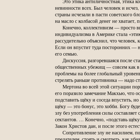
Это этика антиличностная, этика к
невинности всех. Был человек и исчез,
страны исчезали в пасти советского б
на масло с колбасой денег не хватает, 
Конечно, коллективизм — просто в
индивидуализма в Америке стала «этик
рассудительно объяснил, что человек, 
Если он впустит туда посторонних — н
его семью.
Дискуссия, разгоревшаяся после ст
общественных убежищ — совсем как в 
проблемы на более глобальный уровень
стрелять раньше противника — надо ст
Мертона во всей этой ситуации пор
его поразило замечание Макхью, что ос
подставить щёку и соседа впустить, но
щёку — это бонус, это хобби. Богу бу
злу без употребления силы составляет 
сектантов. … Конечно, «подставь щёку
Закон Христов дан, и после этого есте
Сопротивление злу не насилием, по
предателем, стоять и смотреть, как уб