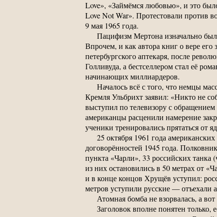
Love», «Займёмся любовью», и это был
Love Not War». Протестовали против 
9 мая 1965 года.
Пацифизм Мертона изначально был с
Впрочем, и как автора книг о вере е
петербургского аптекаря, после рево
Голливуда, а бестселлером стал её ро
начинающих миллиардеров.
Началось всё с того, что немцы ма
Кремля Ульбрихт заявил: «Никто не соби
выступил по телевизору с обращением 
американцы расценили намерение закр
ученики тренировались прятаться от яд
25 октября 1961 года американски
договорённостей 1945 года. Полковник 
пункта «Чарли», 33 российских танка 
из них остановились в 50 метрах от «Ч
и в конце концов Хрущёв уступил: росс
метров уступили русские — отъехали а
Атомная бомба не взорвалась, а во
Заголовок вполне понятен только, е