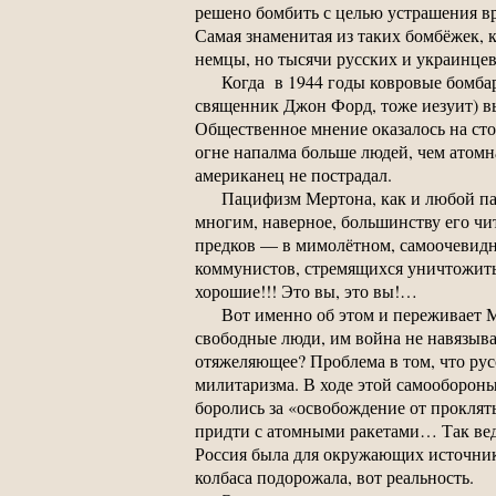
решено бомбить с целью устрашения вра
Самая знаменитая из таких бомбёжек, 
немцы, но тысячи русских и украинцев
Когда в 1944 годы ковровые бомба
священник Джон Форд, тоже иезуит) вы
Общественное мнение оказалось на сто
огне напалма больше людей, чем атомн
американец не пострадал.
Пацифизм Мертона, как и любой па
многим, наверное, большинству его чит
предков — в мимолётном, самоочевидно
коммунистов, стремящихся уничтожить
хорошие!!! Это вы, это вы!…
Вот именно об этом и переживает 
свободные люди, им война не навязыва
отяжеляющее? Проблема в том, что ру
милитаризма. В ходе этой самооборон
боролись за «освобождение от прокля
придти с атомными ракетами… Так вед
Россия была для окружающих источником
колбаса подорожала, вот реальность.