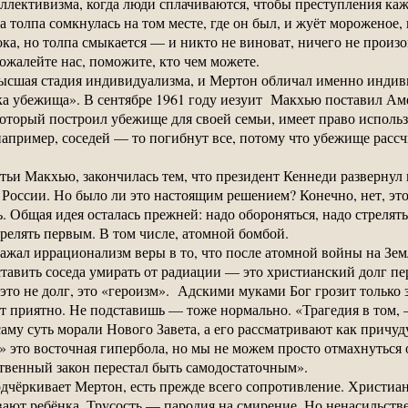
оллективизма, когда люди сплачиваются, чтобы преступления ка
 а толпа сомкнулась на том месте, где он был, и жуёт мороженое,
лока, но толпа смыкается — и никто не виноват, ничего не прои
пожалейте нас, поможите, кто чем можете.
ысшая стадия индивидуализма, и Мертон обличал именно индив
а убежища». В сентябре 1961 году иезуит Макхью поставил Аме
который построил убежище для своей семьи, имеет право использ
апример, соседей — то погибнут все, потому что убежище рассчи
атьи Макхью, закончилась тем, что президент Кеннеди развернул
России. Но было ли это настоящим решением? Конечно, нет, это
. Общая идея осталась прежней: надо обороняться, надо стрелят
релять первым. В том числе, атомной бомбой.
ажал иррационализм веры в то, что после атомной войны на Зем
тавить соседа умирать от радиации — это христианский долг пер
 это не долг, это «героизм». Адскими муками Бог грозит только
дет приятно. Не подставишь — тоже нормально. «Трагедия в том
саму суть морали Нового Завета, а его рассматривают как причу
» это восточная гипербола, но мы не можем просто отмахнуться
ственный закон перестал быть самодостаточным».
дчёркивает Мертон, есть прежде всего сопротивление. Христиан
ивают ребёнка. Трусость — пародия на смирение. Но ненасильств