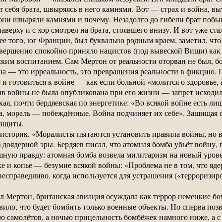
 от себя брата, швыряясь в него камнями. Вот — страх и война, в
они швыряли камнями и почему. Незадолго до гибели брат побыв
верху и с хор смотрел на брата, стоявшего внизу. И вот уже стал
ее того, юг Франции, был буквально родным краем, заметил, чт
овершенно спокойно приняло нацистов (под вывеской Виши) как
ким воспитанием. Сам Мертон от реальности оторван не был, бол
на — это ирреальность, это превращения реальности в фикцию. 
и готовиться к войне — как если больной «молится о здоровье, а
в войны не была опубликована при его жизни — запрет исходил 
кая, почти бердяевская по энергетике: «Во всякой войне есть ли
да, мораль — побеждённые. Война подчиняет их себе». Защищая 
защиты.
 историк. «Моралисты пытаются установить правила войны, но 
доядерной эры. Бердяев писал, что атомная бомба убьёт войну, 
шную правду: атомная бомба возвела милитаризм на новый урове
ке и копье — безумие всякой войны: «Проблема не в том, что яд
несправедливо, когда используется для устрашения («терроризир
л Мертон, британская авиация осуждала как террор немецкие 
вило, что будет бомбить только военные объекты. Но сперва по
 самолётов, а ночью прицельность бомбёжек намного ниже, а с