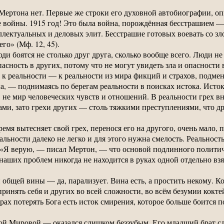
ертона нет. Первые же строки его духовной автобиографии, оп
 войны. 1915 год! Это была война, порождённая бесстрашием 
ллектуальных и деловых элит. Бесстрашие готовых воевать со з
го» (Мф. 12, 45).
ди боятся не столько друг друга, сколько вообще всего. Люди не
асность в других, потому что не могут увидеть зла и опасности в
 а к реальности — к реальности из мира фикций и страхов, подме
, — поднимаясь по берегам реальности в поисках истока. Истоко
, не мир человеческих чувств и отношений. В реальности грех вн
ми, зато грехи других — столь тяжкими преступлениями, что др
время вытесняет свой грех, перенося его на другого, очень мало
альности далеко не легко и для этого нужна смелость. Реальност
 «Я верую, — писал Мертон, — что основой подлинного политич
наших проблем никогда не находится в руках одной отдельно взя
 и общей вины — да, парализует. Вина есть, а простить некому. 
принять себя и других во всей сложности, во всём безумии кокте
трах потерять Бога есть исток смирения, которое больше боится 
ой Мировой — оказался слишком беззубым. Его младший брат сл