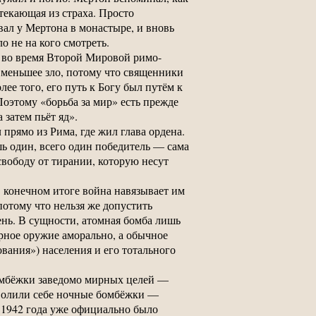
ытекающая из страха. Просто
ал у Мертона в монастыре, и вновь
о не на кого смотреть.
о во время Второй Мировой римо-
 меньшее зло, потому что священники
ее того, его путь к Богу был путём к
Поэтому «борьба за мир» есть прежде
 затем пьёт яд».
прямо из Рима, где жил глава ордена.
шь один, всего один победитель — сама
свободу от тирании, которую несут
в конечном итоге война навязывает им
потому что нельзя же допустить
нь. В сущности, атомная бомба лишь
ерное оружие аморально, а обычное
ования») населения и его тотального
бомбёжки заведомо мирных целей —
зволили себе ночные бомбёжки —
 1942 года уже официально было