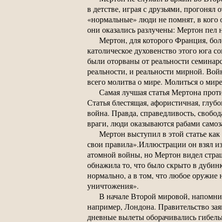
в детстве, играя с друзьями, прогонял
«нормальные» люди не помнят, в кого 
они оказались разлучены: Мертон пел на
Мертон, для которого Франция, бол
католическое духовенство этого юга с
были оторваны от реальности семинарс
реальности, и реальности мирной. Вой
всего молитва о мире. Молиться о мире 
Самая лучшая статья Мертона проти
Статья блестящая, афористичная, глубо
война. Правда, справедливость, свобо
враги, люди оказываются рабами само
Мертон выступил в этой статье как
свои правила».Иллюстрации он взял из 
атомной войны, но Мертон видел стра
обнажила то, что было скрыто в дубин
нормально, а в том, что любое оружие 
уничтожения».
В начале Второй мировой, напомни
например, Лондона. Правительство зая
дневные вылеты оборачивались гибелью