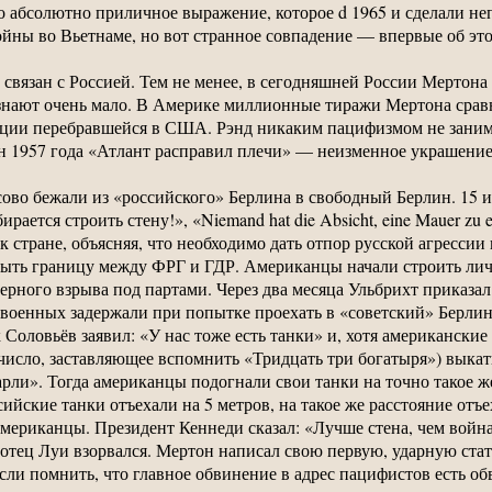
о абсолютно приличное выражение, которое d 1965 и сделали н
войны во Вьетнаме, но вот странное совпадение — впервые об э
вязан с Россией. Тем не менее, в сегодняшней России Мертона з
го знают очень мало. В Америке миллионные тиражи Мертона ср
люции перебравшейся в США. Рэнд никаким пацифизмом не занима
ман 1957 года «Атлант расправил плечи» — неизменное украшени
ссово бежали из «российского» Берлина в свободный Берлин. 15
рается строить стену!», «Niemand hat die Absicht, eine Mauer zu 
к стране, объясняя, что необходимо дать отпор русской агресси
ыть границу между ФРГ и ГДР. Американцы начали строить лич
ерного взрыва под партами. Через два месяца Ульбрихт приказал
х военных задержали при попытке проехать в «советский» Берли
Соловьёв заявил: «У нас тоже есть танки» и, хотя американские
(число, заставляющее вспомнить «Тридцать три богатыря») выкат
арли». Тогда американцы подогнали свои танки на точно такое 
ийские танки отъехали на 5 метров, на такое же расстояние отъ
мериканцы. Президент Кеннеди сказал: «Лучше стена, чем война
т отец Луи взорвался. Мертон написал свою первую, ударную ста
сли помнить, что главное обвинение в адрес пацифистов есть обв