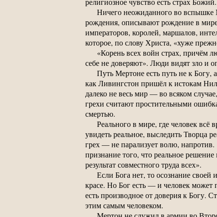
религиозное чувство есть страх Божий.
Ничего неожиданного во вспышке М
рождения, описывают рождение в мире
императоров, королей, маршалов, инте
которое, по слову Христа, «хуже прежне
«Корень всех войн страх, причём лю
себе не доверяют». Люди видят зло и оп
Путь Мертоне есть путь не к Богу,
как Ливингстон пришёл к истокам Нила
далеко не весь мир — во всяком случае
грехи считают простительными ошибка
смертью.
Реального в мире, где человек всё 
увидеть реальное, выследить Творца ре
грех — не парализует волю, напротив.
признание того, что реальное решение 
результат совместного труда всех».
Если Бога нет, то осознание своей
красе. Но Бог есть — и человек может 
есть производное от доверия к Богу. С
этим самым человеком.
Мертон не служил в армии во Втор