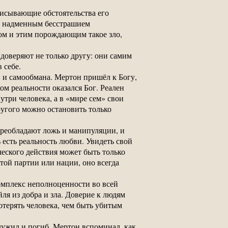
исывающие обстоятельства его
— надменным бесстрашием
лом и этим порождающим такое зло,
 доверяют не только другу: они самим
 себе.
н и самообмана. Мертон пришёл к Богу,
м реальности оказался Бог. Реален
утри человека, а в «мире сем» свои
угого можно остановить только
, преобладают ложь и манипуляции, и
ь есть реальность любви. Увидеть свой
еского действия может быть только
той партии или нации, оно всегда
Комплекс неполноценности во всей
йля из добра и зла. Доверие к людям
потерять человека, чем быть убитым
ужил и погиб. Мертон вспоминал, как