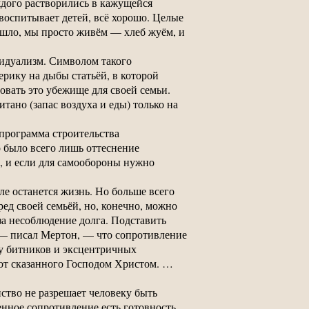
ждого растворились в кажущейся
 воспитывает детей, всё хорошо. Целые
зошло, мы просто живём — хлеб жуём, и
идуализм. Символом такого
рику на дыбы статьёй, в которой
овать это убежище для своей семьи.
тано (запас воздуха и еды) только на
 программа строительства
 было всего лишь оттеснение
ь, и если для самообороны нужно
ле останется жизнь. Но больше всего
ед своей семьёй, но, конечно, можно
 за несоблюдение долга. Подставить
, — писал Мертон, — что сопротивление
ду битников и эксцентричных
 от сказанного Господом Христом. …
ство не разрешает человеку быть
енное сопротивление есть готовность