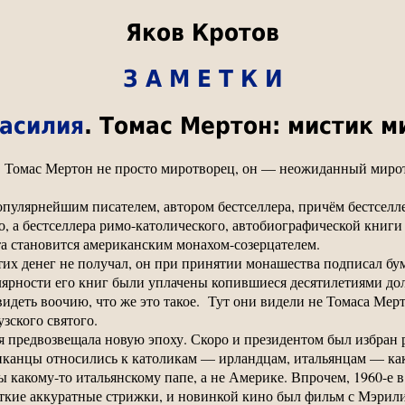
Яков Кротов
З А М Е Т К И
насилия
. Томас Мертон: мистик 
. Томас Мертон не просто миротворец, он — неожиданный мирот
пулярнейшим писателем, автором бестселлера, причём бестселл
, а бестселлера римо-католического, автобиографической книги
а становится американским монахом-созерцателем.
тих денег не получал, он при принятии монашества подписал бум
лярности его книг были уплачены копившиеся десятилетиями дол
идеть воочию, что же это такое. Тут они видели не Томаса Мер
зского святого.
я предвозвещала новую эпоху. Скоро и президентом был избран
иканцы относились к католикам — ирландцам, итальянцам — ка
 какому-то итальянскому папе, а не Америке. Впрочем, 1960-е в
ткие аккуратные стрижки, и новинкой кино был фильм с Мэрили