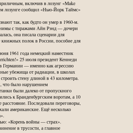
еприличным, включив в лозунг «Make
том лозунге сообщил «Нью-Йорк Таймс»
нают так, как будто он умер в 1960-м.
авнимы с тиражами Айн Рэнд — дочери
лась, она писала сценарии для
е книжных полок в России, пособие для
 июня 1961 года немецкий наместник
errichten!» 25 июля президент Кеннеди
и в Германии — именно как агрессию
ные убежища от радиации, в школах
 строить стену длиной в 43 километра.
н, что было нарушением
 танки были далеко от пропускного
ились к Бранденбургским воротам, а 10
же расстояние. Последовали переговоры,
ехали американские. Ещё несколько
».
тью: «Корень войны — страх».
инение в трусости, а главное