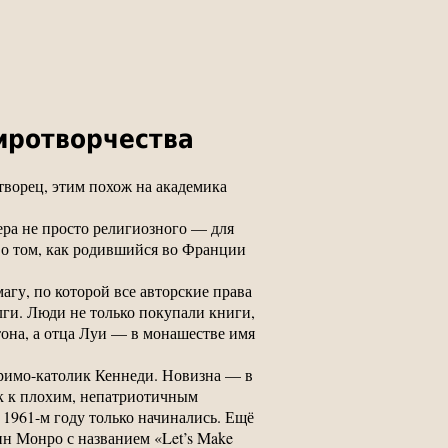
миротворчества
ворец, этим похож на академика
ера не просто религиозного — для
 о том, как родившийся во Франции
агу, по которой все авторские права
ги. Люди не только покупали книги,
тона, а отца Луи — в монашестве имя
 римо-католик Кеннеди. Новизна — в
к к плохим, непатриотичным
 1961-м году только начинались. Ещё
н Монро с названием «Let’s Make