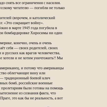
адо снять все ограничения с насилия.
русскому читателю — погибли не только
ителей (впрочем, и католический
л: «Это сокращает войну».
окио в марте 1945 года погубила в
 при бомбардировке Хиросимы ни один
ерике, конечно, очень и очень
наёт себя — своих родителей, своих
и русских как врагов человечества,
е хотели и не хотим уничтожить!! Мы
 американец, и потому что американцы
ьство облегчающее вину или
! — традиционный боевой клич
омных бомб, российские военные
м пролетариям были готовы на помощь
теснение из сознания факта, что
раге, это как бы не реальность, а вот