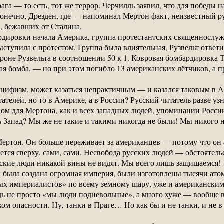
га — то есть, тот же террор. Черчилль заявил, что для победы н
конечно, Дрезден, где — напоминал Мертон факт, неизвестный 
, бежавших от Сталина.
рдировки начала Америка, группа протестантских священнослуж
ступила с протестом. Группа была влиятельная, Рузвельт ответи
роне Рузвельта в соотношении 50 к 1. Ковровая бомбардировка Т
ая бомба, — но при этом погибло 13 американских лётчиков, а
цифизм, может казаться непрактичным — и казался таковым в Ам
ателей, но то в Америке, а в России? Русский читатель разве уз
м для Мертона, как и всех западных людей, упоминании России 
 Запад? Мы же не такие и такими никогда не были! Мы никого н
Мертон. Он больше переживает за американцев — потому что он
ется сверху, сами, сами. Несвобода русских людей — обстоятел
сские люди никакой вины не видят. Мы всего лишь защищаемся
ы была создана огромная империя, были изготовлены тысячи ат
тых империалистов» по всему земному шару, уже и американски
ь не просто «мы люди подневольные», а много хуже — вообще вы
 опасности. Ну, танки в Праге… Но как бы и не танки, и не в П