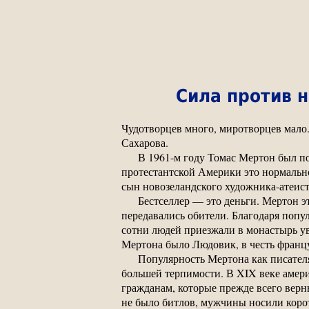
Сила против 
Чудотворцев много, миротворцев мало
Сахарова.
В 1961-м году Томас Мертон был по
протестантской Америки это нормально
сын новозеландского художника-атеист
Бестселлер — это деньги. Мертон э
передавались обители. Благодаря попу
сотни людей приезжали в монастырь ув
Мертона было Людовик, в честь францу
Популярность Мертона как писател
большей терпимости. В XIX веке амер
гражданам, которые прежде всего верны
не было битлов, мужчины носили коро