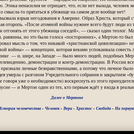
ю. Этика ненасилия не отрицает, что, если нет выхода, человек 
о смысла-то прятаться в убежище на самом деле вообще нет!
ызвала взрыв негодования в Америке. Образ Христа, который с
вая оторопь. «После атомной войны нужнее всего будут люди из 
и отгонять от этого убежища соседей», — сказал один теолог. 
, раввины, но это были голоса «посторонних», а Мертон-то был
овал мысль о том, что никакой «христианской цивилизации» не
ивой войны» — концепции, которая веками успокаивала совесть 
ерике — и, шире, на Западе — было много людей, подобных Мер
телевидению, демонстрации и контр-демонстрации. В России все
 признали личные безнравственными, а потому что личное было
ея умерла с разгоном Учредительного собрания и закрытием «б
(не говоря уже о необходимости) воскреснуть из этого принудит
усне — и Мертон один из тех, кто первым ждёт у входа в реальн
Далее о Мертоне
История человечества
-
Человек
-
Вера
-
Христос
-
Свобода
-
На первую